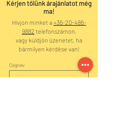
Kérjen tőlünk árajánlatot még
ma!
Hívjon minket a
+36-20-486-
9882
telefonszámon,
vagy küldjön üzenetet, ha
bármilyen kérdése van!
Cégnév
Név
Email