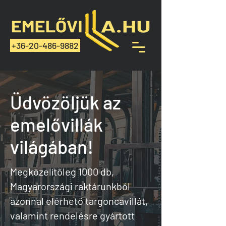
+36-20-486-9882
Üdvözöljük az
emelővillák
világában!
Megközelítőleg 1000 db,
Magyarországi raktárunkból
azonnal elérhető targoncavillát,
valamint rendelésre gyártott