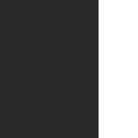
Megrendelem
Rendelje meg kiválasztott
targoncavilláját!
raktar@raeder.hu
Megkapom
A megrendelt és raktáron lévő
emelővillák tököli raktárunkban
átvehetők, vagy még aznap, de
legkésőbb következő
munkanapon átadjuk kiszállításra
a futárszolgálatnak.