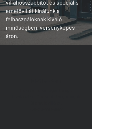
villahosszabbítót és speciális
emelővillát kínálunk a
felhasználóknak kiváló
minőségben, versenyképes
áron.
Kiválasztom
Hozzáértő kollégánk segít
kiválasztani Önöknek targoncájuk
új emelővilláját.
+36-20-486-9882